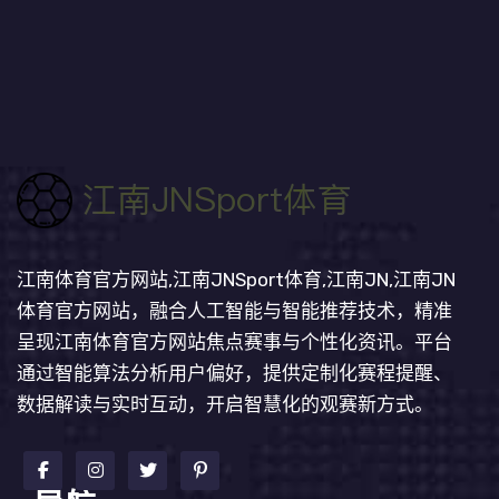
江南体育官方网站,江南JNSport体育,江南JN,江南JN
体育官方网站，融合人工智能与智能推荐技术，精准
呈现江南体育官方网站焦点赛事与个性化资讯。平台
通过智能算法分析用户偏好，提供定制化赛程提醒、
数据解读与实时互动，开启智慧化的观赛新方式。