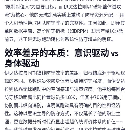
“限制对位人”为首要目标，而伊戈达拉则以“破坏整体进攻
流”为核心。他的无球跑动实质上重构了防守资源分配——用
个人机动性换取团队防守阵型的完整性。正因如此，即便其
单防数据平庸，高阶防守指标（如DRPM）却常年稳居联盟
前五，这正是无球跑动转化为系统性防守增益的明证。
效率差异的本质：意识驱动 vs
身体驱动
伊戈达拉与同期锋线防守效率的差距，归根结底源于驱动逻
辑的不同。多数球员依赖身体素质维持防守强度，而伊戈达
拉则依靠无球跑动中的空间感知与决策速度。他平均每回合
防守移动距离比同位置球员多1.8米，但其中70%用于横向
协防而非纵向追防，说明其跑动具有明确的目的性和经济
性。这种以意识主导的防守方式，不仅延长了他的职业生
涯，更在数据分析时代凸显出超越传统评价体系的价值——
当现代篮球愈发强调空间与转移时，伊戈达拉式的无球防守