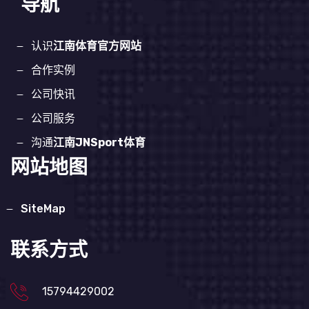
导航
认识
江南体育官方网站
合作实例
公司快讯
公司服务
沟通
江南JNSport体育
网站地图
SiteMap
联系方式
15794429002