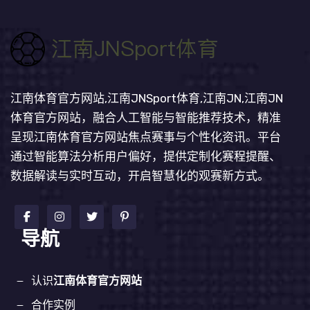
江南体育官方网站,江南JNSport体育,江南JN,江南JN
体育官方网站，融合人工智能与智能推荐技术，精准
呈现江南体育官方网站焦点赛事与个性化资讯。平台
通过智能算法分析用户偏好，提供定制化赛程提醒、
数据解读与实时互动，开启智慧化的观赛新方式。
导航
认识
江南体育官方网站
合作实例