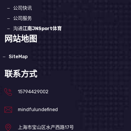
公司快讯
公司服务
沟通
江南JNSport体育
网站地图
SiteMap
联系方式
15794429002
mindfulundefined
上海市宝山区水产西路17号