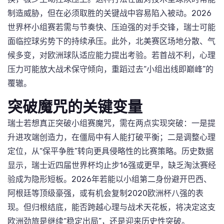
制造威胁，但在必须取胜的关键战中容易陷入被动。2026
世界杯小组赛若需与节奏快、压迫强的对手交锋，瑞士可能
面临控球劣势下的持续承压。此外，北美赛区场地分散、气
候多变，对欧洲球队适应能力提出考验。若首战不利，心理
压力可能放大战术保守倾向，重蹈过去“小组出线即巅峰”的
覆辙。
突破魔咒的关键变量
瑞士若想真正突破小组赛魔咒，需在两点实现突破：一是提
升进攻端创造力，在僵局中有人能打破平衡；二是调整心理
定位，从“保平争胜”转向更具侵略性的比赛策略。历史数据
显示，瑞士近四届世界杯均止步16强或更早，缺乏淘汰赛经
验成为隐形短板。2026年若能以小组第二身份避开巴西、
阿根廷等顶级豪强，或有机会复制2020欧洲杯八强的表
现。但归根结底，能否跨越心理与战术天花板，将决定这支
欧洲劲旅是继续“稳定出局”，还是迎来历史性突破。