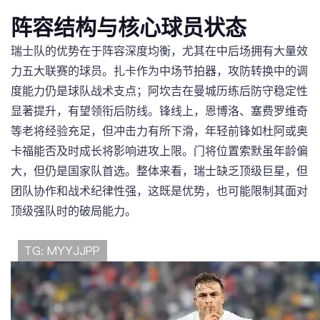
阵容结构与核心球员状态
瑞士队的优势在于阵容深度均衡，尤其在中后场拥有大量效
力五大联赛的球员。扎卡作为中场节拍器，攻防转换中的调
度能力仍是球队战术支点；阿坎吉在曼城历练后防守稳定性
显著提升，有望领衔后防线。锋线上，恩博洛、塞费罗维奇
等老将经验充足，但冲击力有所下滑，年轻前锋如杜阿或奥
卡福能否及时成长将影响进攻上限。门将位置索默虽年龄偏
大，但仍是国家队首选。整体来看，瑞士缺乏顶级巨星，但
团队协作和战术纪律性强，这既是优势，也可能限制其面对
顶级强队时的破局能力。