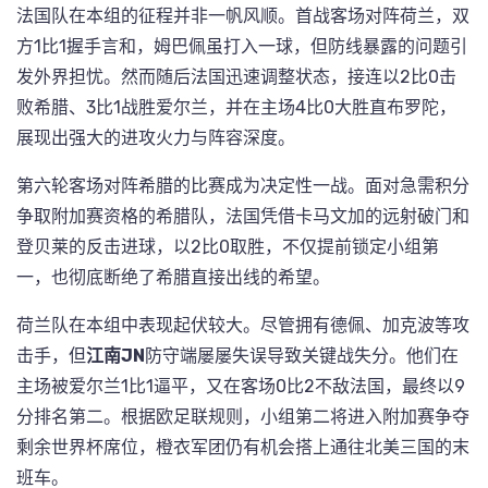
法国队在本组的征程并非一帆风顺。首战客场对阵荷兰，双
方1比1握手言和，姆巴佩虽打入一球，但防线暴露的问题引
发外界担忧。然而随后法国迅速调整状态，接连以2比0击
败希腊、3比1战胜爱尔兰，并在主场4比0大胜直布罗陀，
展现出强大的进攻火力与阵容深度。
第六轮客场对阵希腊的比赛成为决定性一战。面对急需积分
争取附加赛资格的希腊队，法国凭借卡马文加的远射破门和
登贝莱的反击进球，以2比0取胜，不仅提前锁定小组第
一，也彻底断绝了希腊直接出线的希望。
荷兰队在本组中表现起伏较大。尽管拥有德佩、加克波等攻
击手，但
江南JN
防守端屡屡失误导致关键战失分。他们在
主场被爱尔兰1比1逼平，又在客场0比2不敌法国，最终以9
分排名第二。根据欧足联规则，小组第二将进入附加赛争夺
剩余世界杯席位，橙衣军团仍有机会搭上通往北美三国的末
班车。