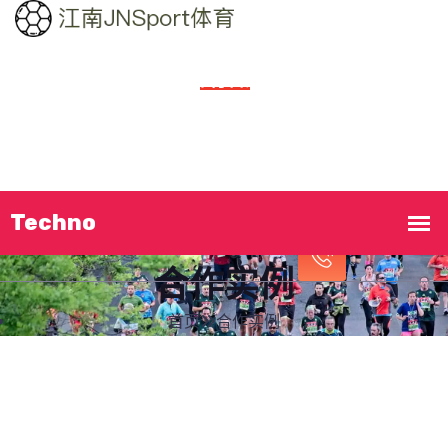
首页
认识
江南体育官方网站
合作实例
立即致电!
公司快讯
公司服务
沟通
江南JNSport体育
15794429002
合作实例
首页
合作实例