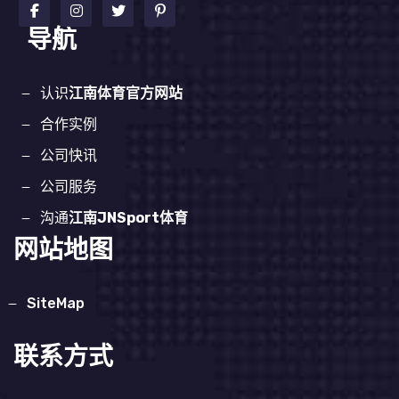
导航
认识
江南体育官方网站
合作实例
公司快讯
公司服务
沟通
江南JNSport体育
网站地图
SiteMap
联系方式