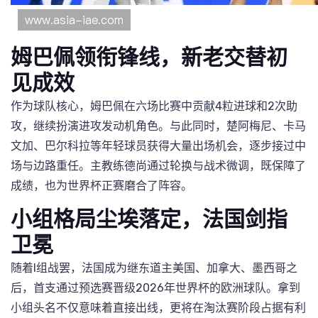
姆巴佩领衔锋线，新老交替初
见成效
作为球队核心，姆巴佩在六场比赛中贡献4粒进球和2次助
攻，继续扮演进攻发动机角色。与此同时，楚阿梅尼、卡马
文加、巴尔科拉等年轻球员获得大量出场机会，逐步接过中
场与边路重任。主教练德尚通过轮换与战术微调，既保障了
成绩，也为世界杯正赛磨合了阵容。
小组格局尘埃落定，法国剑指
卫冕
随着I组战罢，法国成为继东道主美国、加拿大、墨西哥之
后，首支通过预选赛晋级2026年世界杯的欧洲球队。拿到
小组头名不仅意味着直接出线，更将在淘汰赛阶段占据有利