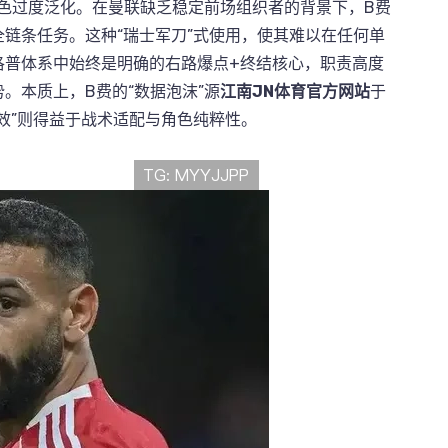
角色过度泛化。在曼联缺乏稳定前场组织者的背景下，B费
链条任务。这种“瑞士军刀”式使用，使其难以在任何单
洛普体系中始终是明确的右路爆点+终结核心，职责高度
。本质上，B费的“数据泡沫”源
江南JN体育官方网站
于
效”则得益于战术适配与角色纯粹性。