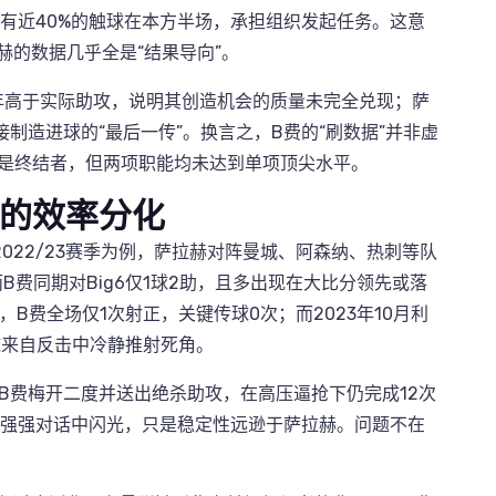
有近40%的触球在本方半场，承担组织发起任务。这意
赫的数据几乎全是“结果导向”。
年高于实际助攻，说明其创造机会的质量未完全兑现；萨
制造进球的“最后一传”。换言之，B费的“刷数据”并非虚
又是终结者，但两项职能均未达到单项顶尖水平。
的效率分化
2022/23赛季为例，萨拉赫对阵曼城、阿森纳、热刺等队
B费同期对Big6仅1球2助，且多出现在大比分领先或落
西，B费全场仅1次射正，关键传球0次；而2023年10月利
球来自反击中冷静推射死角。
役，B费梅开二度并送出绝杀助攻，在高压逼抢下仍完成12次
在强强对话中闪光，只是稳定性远逊于萨拉赫。问题不在