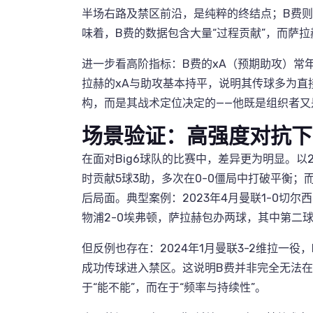
半场右路及禁区前沿，是纯粹的终结点；B费则
味着，B费的数据包含大量“过程贡献”，而萨拉
进一步看高阶指标：B费的xA（预期助攻）常
拉赫的xA与助攻基本持平，说明其传球多为直接
构，而是其战术定位决定的——他既是组织者
场景验证：高强度对抗下
在面对Big6球队的比赛中，差异更为明显。以
时贡献5球3助，多次在0-0僵局中打破平衡；而
后局面。典型案例：2023年4月曼联1-0切尔
物浦2-0埃弗顿，萨拉赫包办两球，其中第二
但反例也存在：2024年1月曼联3-2维拉一
成功传球进入禁区。这说明B费并非完全无法
于“能不能”，而在于“频率与持续性”。