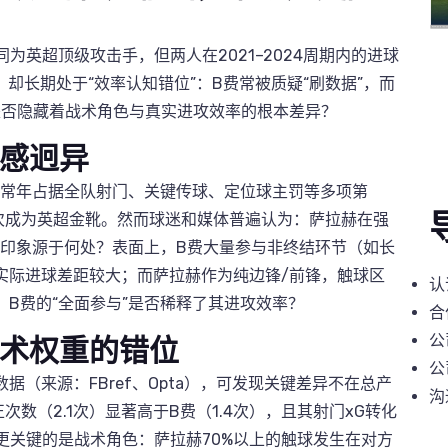
为英超顶级攻击手，但两人在2021–2024周期内的进球
，却长期处于“效率认知错位”：B费常被质疑“刷数据”，而
是否隐藏着战术角色与真实进攻效率的根本差异？
感迥异
联常年占据全队射门、关键传球、定位球主罚等多项第
次成为英超金靴。然而球迷和媒体普遍认为：萨拉赫在强
种印象源于何处？表面上，B费大量参与非终结环节（如长
实际进球差距较大；而萨拉赫作为纯边锋/前锋，触球区
认
：B费的“全面参与”是否稀释了其进攻效率？
合
公
术权重的错位
公
超数据（来源：FBref、Opta），可发现关键差异不在总产
沟
次数（2.1次）显著高于B费（1.4次），且其射门xG转化
。更关键的是战术角色：萨拉赫70%以上的触球发生在对方