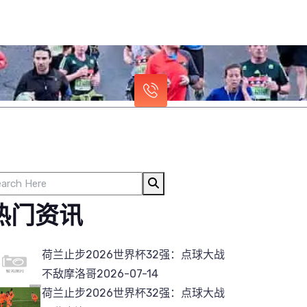
立即致电!
公司服务
沟通
江南JNSport体育
15794429002
热门资讯
荷兰止步2026世界杯32强：点球大战
不敌摩洛哥
2026-07-14
荷兰止步2026世界杯32强：点球大战