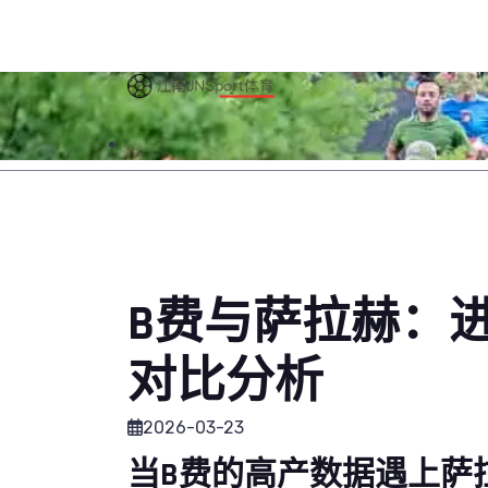
B费与萨拉赫：
对比分析
2026-03-23
当B费的高产数据遇上萨