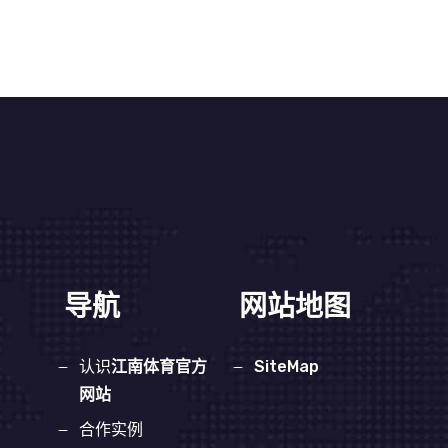
导航
网站地图
认识
江南体育官方
SiteMap
网站
合作实例