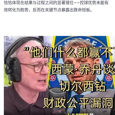
恰恰体现在结果与过程之间的显著错位——控球优势未能有
效转化为胜势，反而在关键节点暴露出致命短板。