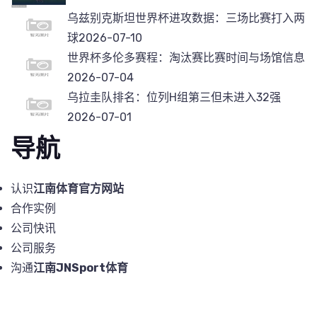
乌兹别克斯坦世界杯进攻数据：三场比赛打入两
球
2026-07-10
世界杯多伦多赛程：淘汰赛比赛时间与场馆信息
2026-07-04
乌拉圭队排名：位列H组第三但未进入32强
2026-07-01
导航
认识
江南体育官方网站
合作实例
公司快讯
公司服务
沟通
江南JNSport体育