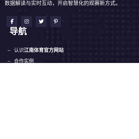
数据解读与实时互动，开启智慧化的观赛新方式。
导航
认识
江南体育官方网站
合作实例
公司快讯
公司服务
沟通
江南JNSport体育
网站地图
SiteMap