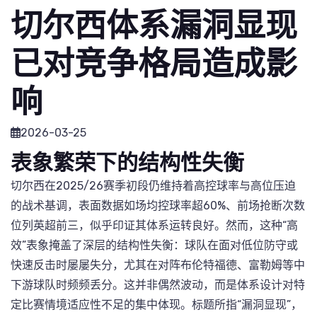
切尔西体系漏洞显现
已对竞争格局造成影
响
2026-03-25
表象繁荣下的结构性失衡
切尔西在2025/26赛季初段仍维持着高控球率与高位压迫
的战术基调，表面数据如场均控球率超60%、前场抢断次数
位列英超前三，似乎印证其体系运转良好。然而，这种“高
效”表象掩盖了深层的结构性失衡：球队在面对低位防守或
快速反击时屡屡失分，尤其在对阵布伦特福德、富勒姆等中
下游球队时频频丢分。这并非偶然波动，而是体系设计对特
定比赛情境适应性不足的集中体现。标题所指“漏洞显现”，