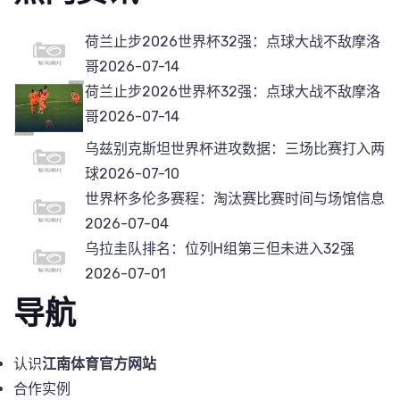
荷兰止步2026世界杯32强：点球大战不敌摩洛
哥
2026-07-14
荷兰止步2026世界杯32强：点球大战不敌摩洛
哥
2026-07-14
乌兹别克斯坦世界杯进攻数据：三场比赛打入两
球
2026-07-10
世界杯多伦多赛程：淘汰赛比赛时间与场馆信息
2026-07-04
乌拉圭队排名：位列H组第三但未进入32强
2026-07-01
导航
认识
江南体育官方网站
合作实例