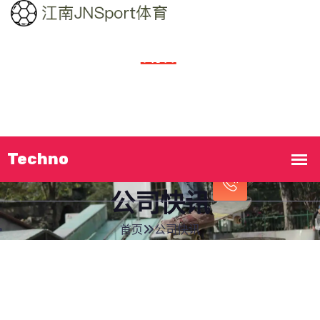
首页
认识
江南体育官方网站
合作实例
立即致电!
公司快讯
公司服务
沟通
江南JNSport体育
15794429002
公司快讯
首页
公司快讯