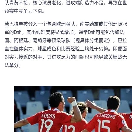
队青黄不接，核心球员老化，进攻端创造力不足，导致在世
预赛中竞争力下滑。
若巴拉圭被分入一个包含欧洲强队、南美劲旅或其他洲际冠
军的D组，其出线难度将显著增加。通常D组可能包含如法
国、阿根廷、葡萄牙等顶级球队（视具体分组而定），巴拉
圭在整体实力、球星成色和比赛经验上均处于劣势。即便面
对实力接近的对手，其进攻乏力的问题也可能导致关键战无
法拿分。