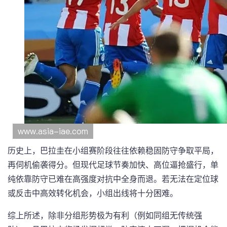
历史上，巴拉圭在小组赛阶段往往依赖稳固防守争取平局，
再伺机偷袭得分。但现代足球节奏加快、高位逼抢盛行，单
纯依靠防守已难在高强度对抗中全身而退。若无法在定位球
或反击中高效转化机会，小组出线将十分困难。
综上所述，除非分组形势极为有利（例如同组无传统强