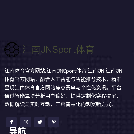
江南体育官方网站,江南JNSport体育,江南JN,江南JN
体育官方网站，融合人工智能与智能推荐技术，精准
呈现江南体育官方网站焦点赛事与个性化资讯。平台
通过智能算法分析用户偏好，提供定制化赛程提醒、
数据解读与实时互动，开启智慧化的观赛新方式。
导航