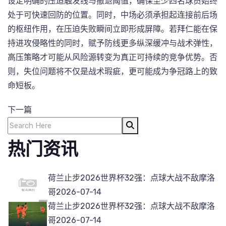
设定明确的压迫触发线与撤退阈值，确保至少四名球员始终
处于可快速回防的位置。同时，中场必须承担起连接前后场
的枢纽作用，在压迫失败瞬间立即形成屏障。若拜仁能在保
持进攻侵略性的同时，赋予防线更多纵深缓冲与战术弹性，
高压策略才可能从风险源转变为真正可持续的竞争优势。否
则，失位问题将不仅是战术瑕疵，更可能成为争冠路上的致
命短板。
下一篇
热门资讯
荷兰止步2026世界杯32强：点球大战不敌摩洛
哥
2026-07-14
荷兰止步2026世界杯32强：点球大战不敌摩洛
哥
2026-07-14