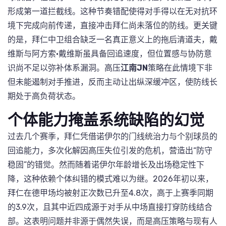
形成第一道拦截线。这种节奏错配使得对手得以在无对抗环
境下完成向前传递，直接冲击拜仁尚未落位的防线。更关键
的是，拜仁中卫组合缺乏一名真正意义上的拖后清道夫，戴
维斯与阿方索·戴维斯虽具备回追速度，但位置感与协防意
识尚不足以弥补体系漏洞。高压
江南JN
策略在此情境下非
但未能遏制对手推进，反而主动让出纵深缓冲区，使防线长
期处于高负荷状态。
个体能力掩盖系统缺陷的幻觉
过去几个赛季，拜仁凭借诺伊尔的门线统治力与个别球员的
回追能力，多次化解因高压失位引发的危机，营造出“防守
稳固”的错觉。然而随着诺伊尔年龄增长及出场稳定性下
降，这种依赖个体纠错的模式难以为继。2026年初以来，
拜仁在德甲场均被射正次数已升至4.8次，高于上赛季同期
的3.9次，且其中近四成源于对手从中场直接打穿防线结合
部。这表明问题并非源于偶然失误，而是高压策略与现有人