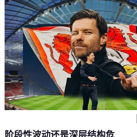
阶段性波动还是深层结构危