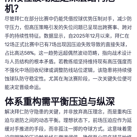
机？
尽管拜仁在部分比赛中仍能凭借控球优势压制对手，减少防
守压力，但高压策略引发的失位问题已呈现出跨赛事、跨对
手的持续性特征。数据显示，自2025年12月以来，拜仁在
12场正式比赛中已有7场出现因压迫失败导致的直接失球，
占比高达58%。这一趋势远超偶然波动范畴，指向战术设计
与人员结构的根本矛盾。若教练组坚持维持现有高压强度而
不强化中场回收纪律或调整防线站位逻辑，该隐患将持续侵
蚀球队防守稳定性。尤其在淘汰赛阶段，一次关键失位便可
能决定晋级命运。
体系重构需平衡压迫与纵深
解决拜仁防守隐患的关键，并非放弃高压理念，而是重构压
迫与退防之间的动态平衡。理想状态下，前场压迫应作为延
缓对手推进的手段，而非孤注一掷的夺球方式。这意味着需