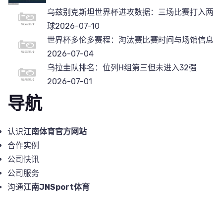
乌兹别克斯坦世界杯进攻数据：三场比赛打入两
球
2026-07-10
世界杯多伦多赛程：淘汰赛比赛时间与场馆信息
2026-07-04
乌拉圭队排名：位列H组第三但未进入32强
2026-07-01
导航
认识
江南体育官方网站
合作实例
公司快讯
公司服务
沟通
江南JNSport体育